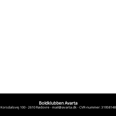
Boldklubben Avarta
Korsdalsvej 100 - 2610 Rødovre -
mail@avarta.dk
-
CVR-nummer
:
31958148