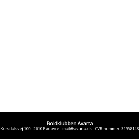
Boldklubben Avarta
Korsdalsvej 100 - 2610 Rødovre -
mail@avarta.dk
-
CVR-nummer
:
31958148