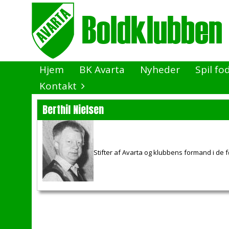
Hjem
BK Avarta
Nyheder
Spil fo
Kontakt
Berthil Nielsen
Stifter af Avarta og klubbens formand i de fø