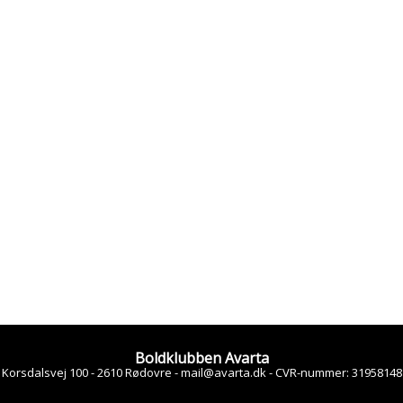
Boldklubben Avarta
Korsdalsvej 100 - 2610 Rødovre -
mail@avarta.dk
-
CVR-nummer
:
31958148