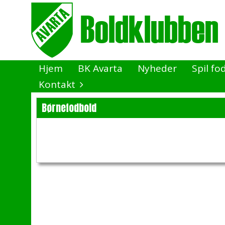
Hjem
BK Avarta
Nyheder
Spil fo
Kontakt
Børnefodbold